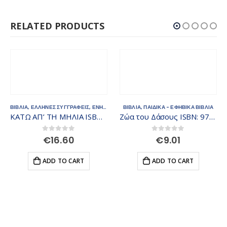
RELATED PRODUCTS
ΒΙΒΛΙΑ
,
ΕΛΛΗΝΕΣ ΣΥΓΓΡΑΦΕΙΣ
,
ΕΝΗΛΙΚΩΝ
ΒΙΒΛΙΑ
,
ΠΑΙΔΙΚΑ - ΕΦΗΒΙΚΑ ΒΙΒΛΙΑ
ΚΑΤΩ ΑΠ’ ΤΗ ΜΗΛΙΑ ISBN 978-618-01-3705-7
Ζώα του Δάσους ISBN: 9789605933302
0
out of 5
0
out of 5
€
16.60
€
9.01
ADD TO CART
ADD TO CART