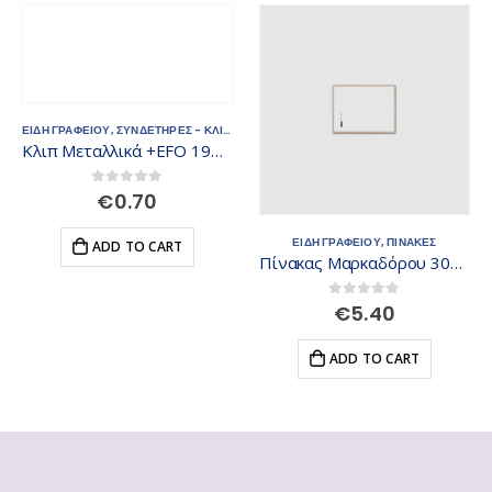
ΟΓΡΑΜΜΙΣΤΕΣ
ΕΙΔΗ ΓΡΑΦΕΙΟΥ
,
ΣΥΝΔΕΤΗΡΕΣ - ΚΛΙΠΣ
Κλιπ Μεταλλικά +EFO 19mm 502019
0
out of 5
€
0.70
ΕΙΔΗ ΓΡΑΦΕΙΟΥ
,
ΠΙΝΑΚΕΣ
ADD TO CART
Πίνακας Μαρκαδόρου 30×40εκ 402119
0
out of 5
€
5.40
ADD TO CART