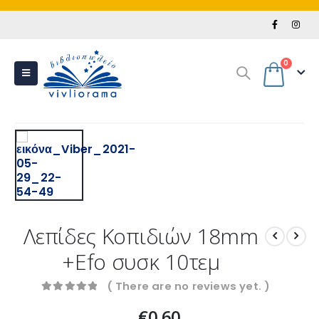
0
Λεπίδες Κοπιδιών 18mm
+Efo συσκ 10τεμ
( There are no reviews yet. )
0
out of 5
€
0.60