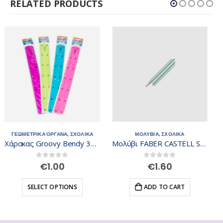
RELATED PRODUCTS
ΜΟΛΥΒΙΑ
,
ΣΧΟΛΙΚΑ
ΣΧΟΛΙΚΑ
,
ΨΑΛΙΔΑΚΙΑ
Μολύβι FABER CASTELL Sparkle B πράσινο μέντας 118203
Ψαλίδια 0.93.070
0
out of 5
0
out of 5
€
1.60
€
2.00
ADD TO CART
SELECT OPTIONS