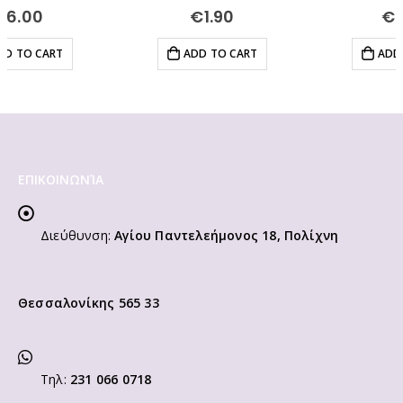
0
out of 5
0
out of 5
€
1.90
€
0.90
ADD TO CART
ADD TO CART
ΕΠΙΚΟΙΝΩΝΊΑ
Διεύθυνση:
Αγίου Παντελεήμονος 18, Πολίχνη
Θεσσαλονίκης 565 33
Τηλ:
231 066 0718