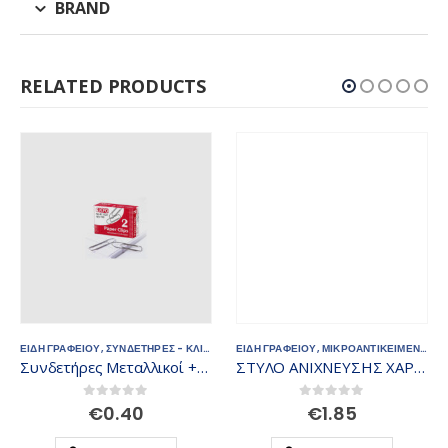
BRAND
RELATED PRODUCTS
ΕΙΔΗ ΓΡΑΦΕΙΟΥ
,
ΣΥΝΔΕΤΗΡΕΣ - ΚΛΙΠΣ
ΕΙΔΗ ΓΡΑΦΕΙΟΥ
,
ΜΙΚΡΟΑΝΤΙΚΕΙΜΕΝΑ
,
ΣΤ
Συνδετήρες Μεταλλικοί +Efo Νο2 411022
ΣΤΥΛΟ ΑΝΙΧΝΕΥΣΗΣ ΧΑΡΤΟΝΟΜΙΣΜΑΤΩΝ LUNA OFFICE
0
out of 5
0
out of 5
€
0.40
€
1.85